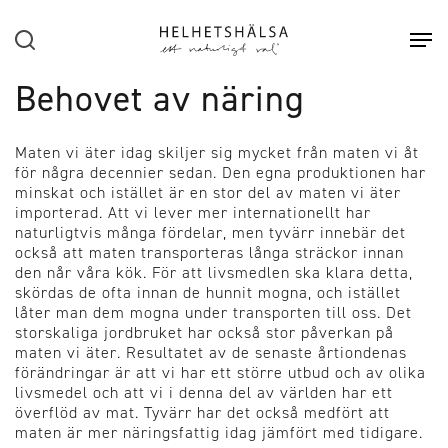
Hoppa till huvudinnehåll
Sök
Öpp
Behovet av näring
Maten vi äter idag skiljer sig mycket från maten vi åt
för några decennier sedan. Den egna produktionen har
minskat och istället är en stor del av maten vi äter
importerad. Att vi lever mer internationellt har
naturligtvis många fördelar, men tyvärr innebär det
också att maten transporteras långa sträckor innan
den når våra kök. För att livsmedlen ska klara detta,
skördas de ofta innan de hunnit mogna, och istället
låter man dem mogna under transporten till oss. Det
storskaliga jordbruket har också stor påverkan på
maten vi äter. Resultatet av de senaste årtiondenas
förändringar är att vi har ett större utbud och av olika
livsmedel och att vi i denna del av världen har ett
överflöd av mat. Tyvärr har det också medfört att
maten är mer näringsfattig idag jämfört med tidigare.