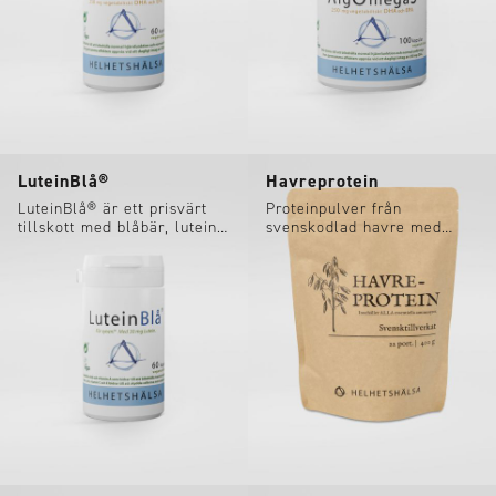
LuteinBlå®
Havreprotein
LuteinBlå® är ett prisvärt
Proteinpulver från
tillskott med blåbär, lutein
svenskodlad havre med
och zeaxanthin. För synen:
hela 55% proteininnehåll.
innehåller......