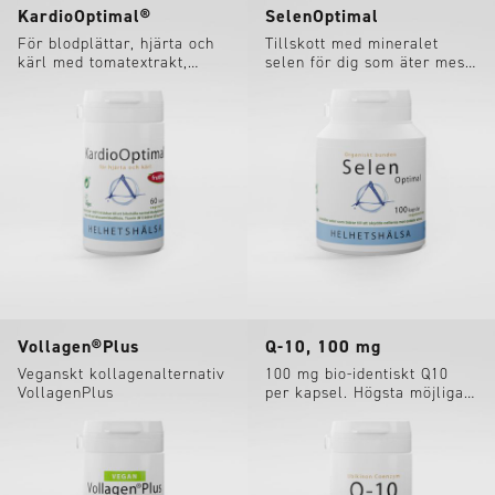
KardioOptimal®
SelenOptimal
För blodplättar, hjärta och
Tillskott med mineralet
kärl med tomatextrakt,
selen för dig som äter mest
rödbeta, Q10...
närproducerat.
Vollagen®Plus
Q-10, 100 mg
Veganskt kollagenalternativ
100 mg bio-identiskt Q10
VollagenPlus
per kapsel. Högsta möjliga
renhet. Fermenterad.