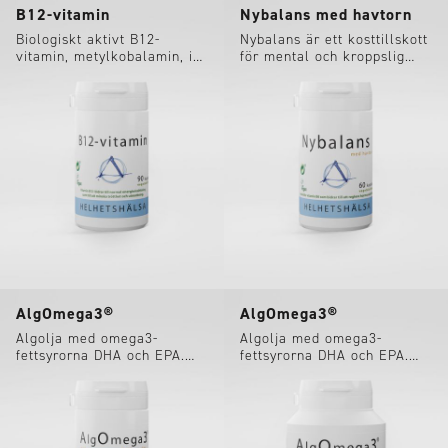
B12-vitamin
Nybalans med havtorn
Biologiskt aktivt B12-
Nybalans är ett kosttillskott
vitamin, metylkobalamin, i
för mental och kroppslig
vegetabilisk kapsel.
balans innehållande b.la. B-
vitaminer, havtorn och wild
yam.
AlgOmega3®
AlgOmega3®
Algolja med omega3-
Algolja med omega3-
fettsyrorna DHA och EPA.
fettsyrorna DHA och EPA.
100 % vegansk!
100 % vegansk!